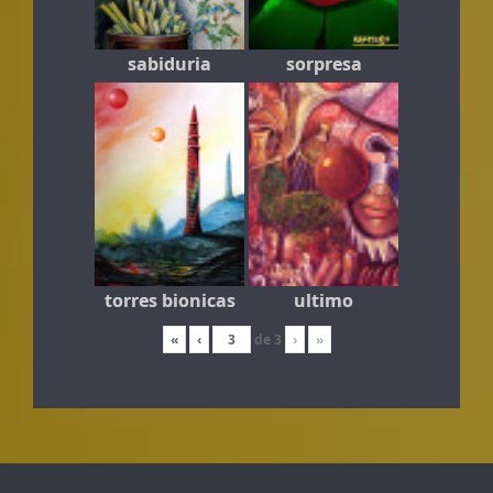
sabiduria
sorpresa
torres bionicas
ultimo
«
‹
de
3
›
»