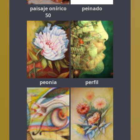
paisaje onírico
peinado
50
peonia
perfil