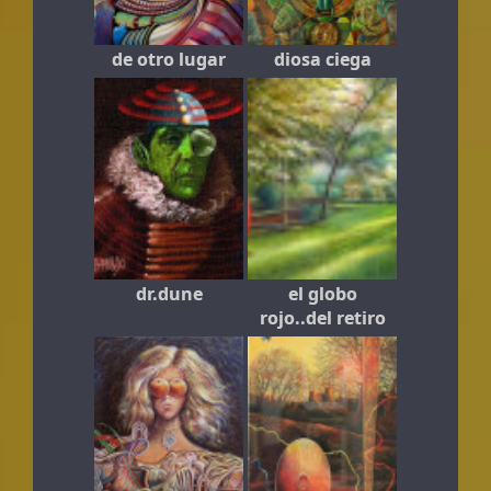
de otro lugar
diosa ciega
dr.dune
el globo
rojo..del retiro