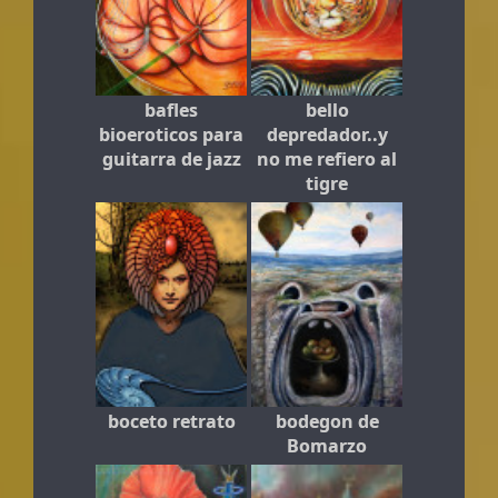
bafles
bello
bioeroticos para
depredador..y
guitarra de jazz
no me refiero al
tigre
boceto retrato
bodegon de
Bomarzo