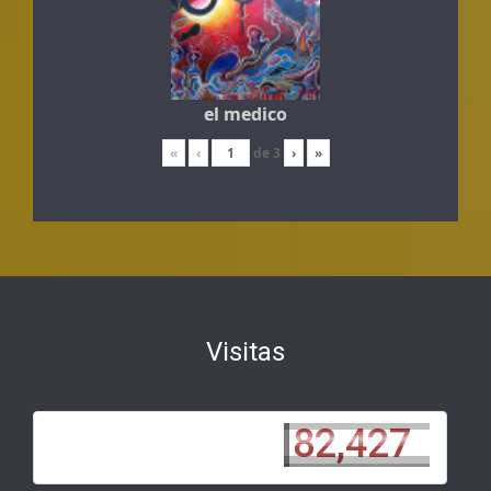
el medico
«
‹
de
3
›
»
Visitas
82,427
82,427