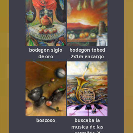
bodegon siglo
bodegon tobed
de oro
2x1m encargo
boscoso
buscaba la
musica de las